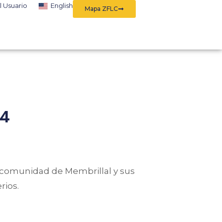
l Usuario
English
Mapa ZFLC
24
a comunidad de Membrillal y sus
rios.