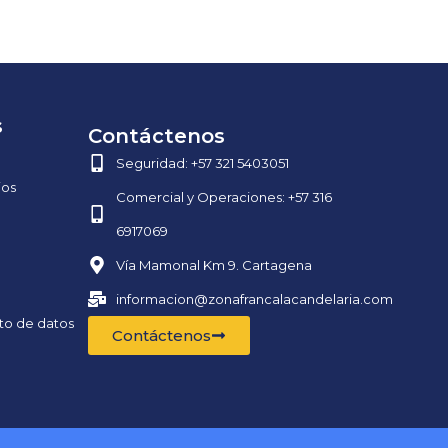
s
Contáctenos
Seguridad: +57 321 5403051
ios
Comercial y Operaciones: +57 316
6917069
Vía Mamonal Km 9. Cartagena
informacion@zonafrancalacandelaria.com
nto de datos
Contáctenos