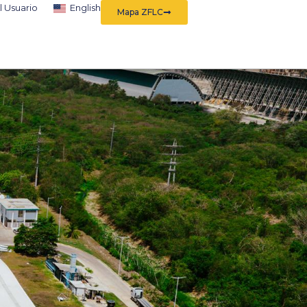
l Usuario
English
Mapa ZFLC