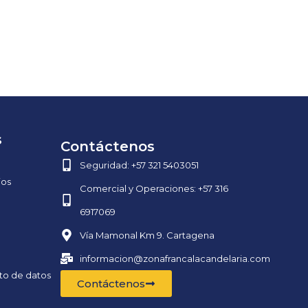
s
Contáctenos
Seguridad: +57 321 5403051
ios
Comercial y Operaciones: +57 316
6917069
Vía Mamonal Km 9. Cartagena
informacion@zonafrancalacandelaria.com
nto de datos
Contáctenos